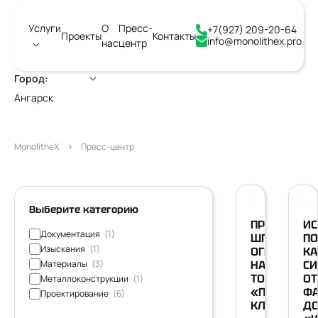
Услуги
О
Пресс-
+7(927) 209-20-64
Проекты
Контакты
info@monolithex.pro
нас
центр
Город:
Ангарск
MonolitheX
Пресс-центр
06/10/2025
05
Выберите категорию
ПРОЕКТИРО
ИС
Документация
(1)
ШПУНТОВЫ
ПО
Изыскания
(1)
ОГРАЖДЕНИ
КА
Материалы
(3)
НАДЕЖНО,
СИ
ТОЧНО,
ОТ
Металлоконструкции
(1)
«ПОД
ФА
Проектирование
(6)
КЛЮЧ»
Д