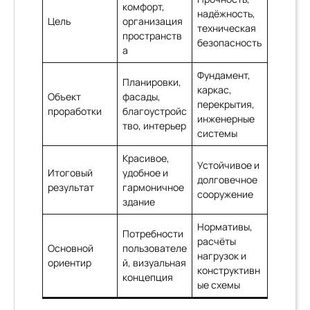
комфорт,
надёжность,
Цель
организация
техническая
пространств
безопасность
а
Фундамент,
Планировки,
каркас,
Объект
фасады,
перекрытия,
проработки
благоустройс
инженерные
тво, интерьер
системы
Красивое,
Устойчивое и
Итоговый
удобное и
долговечное
результат
гармоничное
сооружение
здание
Нормативы,
Потребности
расчёты
Основной
пользователе
нагрузок и
ориентир
й, визуальная
конструктивн
концепция
ые схемы