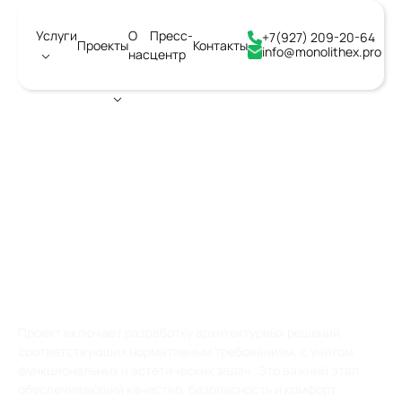
Услуги
О
Пресс-
+7(927) 209-20-64
Проекты
Контакты
info@monolithex.pro
нас
центр
Город:
Ангарск
АРХИТЕКТУРНОЕ
СТРОИТЕЛЬНОЕ
ПРОЕКТИРОВАНИЕ
ОБЪЕКТОВ
Проект включает разработку архитектурных решений,
соответствующих нормативным требованиям, с учётом
функциональных и эстетических задач. Это важный этап,
обеспечивающий качество, безопасность и комфорт