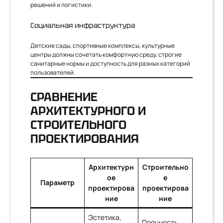
решений и логистики.
Социальная инфраструктура
Детские сады, спортивные комплексы, культурные
центры должны сочетать комфортную среду, строгие
санитарные нормы и доступность для разных категорий
пользователей.
СРАВНЕНИЕ
АРХИТЕКТУРНОГО И
СТРОИТЕЛЬНОГО
ПРОЕКТИРОВАНИЯ
Архитектурн
Строительно
ое
е
Параметр
проектирова
проектирова
ние
ние
Эстетика,
Прочность,