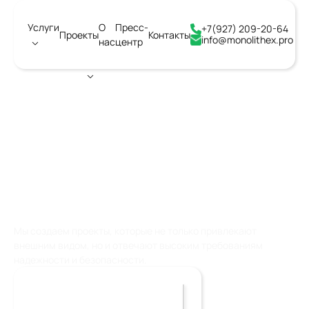
Услуги
О
Пресс-
+7(927) 209-20-64
Проекты
Контакты
info@monolithex.pro
нас
центр
Город:
Ангарск
АРХИТЕКТУРНОЕ
СТРОИТЕЛЬНОЕ
ПРОЕКТИРОВАНИЕ
Мы создаем проекты, которые не только привлекают
внешним видом, но и отвечают высоким требованиям
надежности и безопасности.