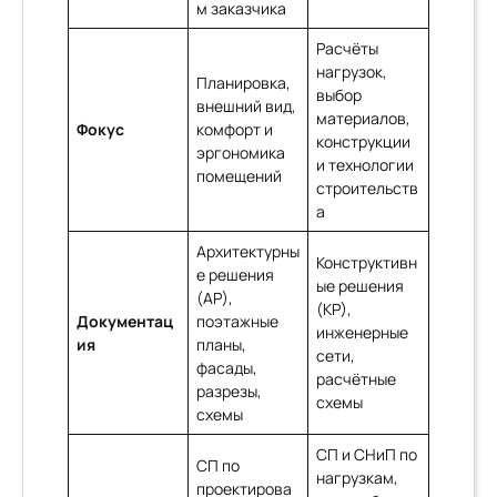
м заказчика
Расчёты
нагрузок,
Планировка,
выбор
внешний вид,
материалов,
Фокус
комфорт и
конструкции
эргономика
и технологии
помещений
строительств
а
Архитектурны
Конструктивн
е решения
ые решения
(АР),
(КР),
Документац
поэтажные
инженерные
ия
планы,
сети,
фасады,
расчётные
разрезы,
схемы
схемы
СП и СНиП по
СП по
нагрузкам,
проектирова