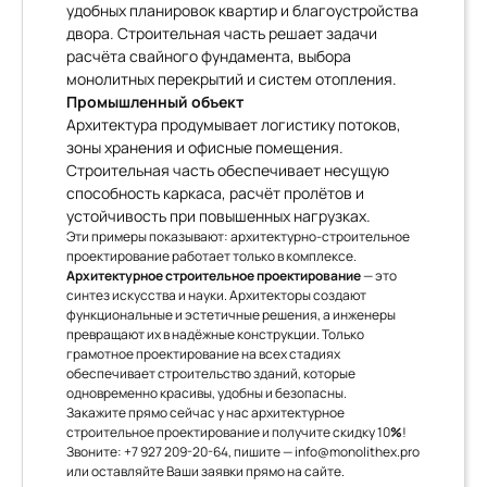
удобных планировок квартир и благоустройства
двора. Строительная часть решает задачи
расчёта свайного фундамента, выбора
монолитных перекрытий и систем отопления.
Промышленный объект
Архитектура продумывает логистику потоков,
зоны хранения и офисные помещения.
Строительная часть обеспечивает несущую
способность каркаса, расчёт пролётов и
устойчивость при повышенных нагрузках.
Эти примеры показывают: архитектурно-строительное
проектирование работает только в комплексе.
Архитектурное строительное проектирование
— это
синтез искусства и науки. Архитекторы создают
функциональные и эстетичные решения, а инженеры
превращают их в надёжные конструкции. Только
грамотное проектирование на всех стадиях
обеспечивает строительство зданий, которые
одновременно красивы, удобны и безопасны.
Закажите прямо сейчас у нас архитектурное
строительное проектирование и получите скидку 10
%
!
Звоните:
+7 927 209-20-64
, пишите —
info@monolithex.pro
или оставляйте Ваши заявки прямо на сайте.