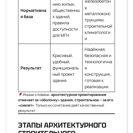
железобетон
нию жилых,
у,
Нормативна
общественны
металлоконс
я база
х зданий,
трукциям,
правила
строительной
доступности
климатологи
для МГН
и
Надёжная,
Красивый,
безопасная и
удобный,
технологична
Результат
функциональ
я
ный проект
конструкция,
здания
готовая к
реализации
Иными словами:
архитектурное проектирование
отвечает за «оболочку» здания, строительное — за его
«скелет»
. Только их сочетание даёт качественный
результат.
ЭТАПЫ АРХИТЕКТУРНОГО