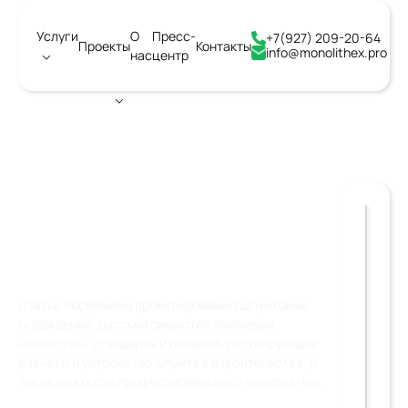
Услуги
О
Пресс-
+7(927) 209-20-64
Проекты
Контакты
info@monolithex.pro
нас
центр
Город:
Ангарск
ПРОЕКТИРОВАНИЕ
ШПУНТОВЫХ
ОГРАЖДЕНИЙ
Статья посвящена проектированию шпунтовых
ограждений: рассматриваются ключевые
нормативы, стандарты и правила, регулирующие
расчёты и устройство шпунта в строительстве, а
также важность профессионального подхода при
проектировании.