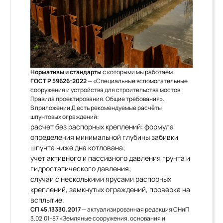
Нормативы и стандарты
с которыми мы работаем
ГОСТ Р 59626-2022
— «Специальные вспомогательные
сооружения и устройства для строительства мостов.
Правила проектирования. Общие требования».
В приложении Д есть рекомендуемые расчёты
шпунтовых ограждений:
расчет без распорных креплений: формула
определения минимальной глубины забивки
шпунта ниже дна котлована;
учет активного и пассивного давления грунта и
гидростатического давления;
случаи с несколькими ярусами распорных
креплений, замкнутых ограждений, проверка на
всплытие.
СП 45.13330.2017
— актуализированная редакция СНиП
3.02.01-87 «Земляные сооружения, основания и