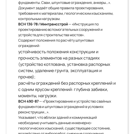
фундаменты. Сваи, шпунтовые ограждения, анкеры…».
Документ задаёт общие правила проектирования,
требования к материалам, геологическим изысканиям,
контрольным нагрузкам.
ВСН 136-78 / Минтрансстрой
— «Инструкция по
проектированию вспомогательных сооружений и
устройств для строительства мостов».
Содержит положения по расчёту шпунтовых
ограждений:
устойчивость положения конструкции и
прочность элементов на разных стадиях
(устройство котлована, установка распорных
систем, удаление грунта, эксплуатация и
прочее);
расчёты ограждений без распорных креплений и
с одним ярусом креплений: глубина забивки,
моменты, нагрузки.
ВСН 490-87
— «Проектирование и устройство свайных
фундаментов и шпунтовых ограждений в условиях
реконструкции…».
Указывает, что вблизи зданий и коммуникаций
необходимо учитывать данные инженерно-
геологических изысканий, существующее состояние,
воздействия от виброработ, смежные сооружения.