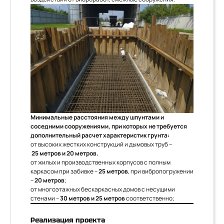
Минимальные расстояния между шпунтами и
соседними сооружениями, при которых не требуется
дополнительный расчет характеристик грунта:
от высоких жестких конструкций и дымовых труб –
25 метров и 20 метров.
от жилых и производственных корпусов с полным
каркасом при забивке –
25 метров
, при вибропогружении
–
20 метров
;
от многоэтажных бескаркасных домов с несущими
стенами –
30 метров и 25 метров
соответственно;
Реализация проекта