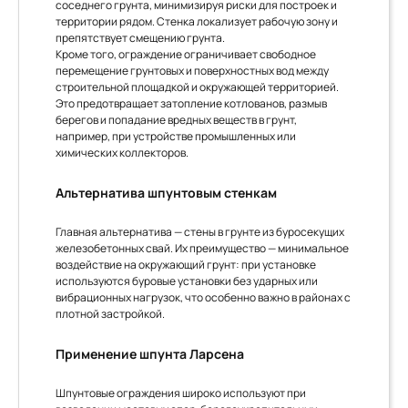
соседнего грунта, минимизируя риски для построек и
территории рядом. Стенка локализует рабочую зону и
препятствует смещению грунта.
Кроме того, ограждение ограничивает свободное
перемещение грунтовых и поверхностных вод между
строительной площадкой и окружающей территорией.
Это предотвращает затопление котлованов, размыв
берегов и попадание вредных веществ в грунт,
например, при устройстве промышленных или
химических коллекторов.
Альтернатива шпунтовым стенкам
Главная альтернатива — стены в грунте из буросекущих
железобетонных свай. Их преимущество — минимальное
воздействие на окружающий грунт: при установке
используются буровые установки без ударных или
вибрационных нагрузок, что особенно важно в районах с
плотной застройкой.
Применение шпунта Ларсена
Шпунтовые ограждения широко используют при