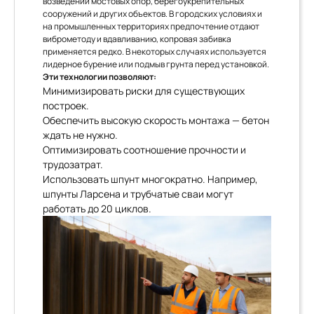
возведении мостовых опор, берегоукрепительных
сооружений и других объектов. В городских условиях и
на промышленных территориях предпочтение отдают
виброметоду и вдавливанию, копровая забивка
применяется редко. В некоторых случаях используется
лидерное бурение или подмыв грунта перед установкой.
Эти технологии позволяют:
Минимизировать риски для существующих
построек.
Обеспечить высокую скорость монтажа — бетон
ждать не нужно.
Оптимизировать соотношение прочности и
трудозатрат.
Использовать шпунт многократно. Например,
шпунты Ларсена и трубчатые сваи могут
работать до 20 циклов.