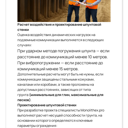
Расчет воздействия и проектирование шпунтовой
стенки
Оценка воздействия динамических нагрузок на
подземные коммуникации выполняется в следующих
случаях:
При ударном методе погружения шпунта — если
расстояние до коммуникаций менее 10 метров.
При вибропогружении — если расстояние до
коммуникаций менее 15 метров.
Дополнительные расчеты могут быть не нужны, если
коммуникации защищены стальными кожухами,
каналами или коробами, а также проложены на
допустимых расстояниях, зависящих от типа
грунта
(минимальные для глин, максимальные для
песков)
.
Проектирование шпунтовой стенки
При разработке проекта специалисты Monolithex.pro
выполняют расчет несущей способности грунта, на
основании которого определяются ключевые
параметры ограждения: