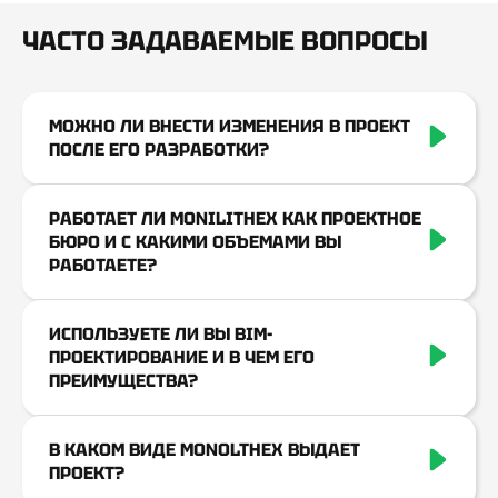
ЧАСТО ЗАДАВАЕМЫЕ ВОПРОСЫ
МОЖНО ЛИ ВНЕСТИ ИЗМЕНЕНИЯ В ПРОЕКТ
ПОСЛЕ ЕГО РАЗРАБОТКИ?
Да, изменения возможны. Однако на этапе строительства —
это может привести к дополнительным затратам. Поэтому
РАБОТАЕТ ЛИ MONILITHEX КАК ПРОЕКТНОЕ
лучше максимально точно сформулировать требования к
БЮРО И С КАКИМИ ОБЪЕМАМИ ВЫ
проекту на этапе технического задания
РАБОТАЕТЕ?
Да, Monolithex — это проектное бюро полного цикла. Мы
занимаемся проектированием зданий и сооружений: от жилых
ИСПОЛЬЗУЕТЕ ЛИ ВЫ BIM-
домов до промышленных объектов. Наши услуги включают
ПРОЕКТИРОВАНИЕ И В ЧЕМ ЕГО
архитектуру, конструкции (КЖ, КМ, АР, КР), BIM-
ПРЕИМУЩЕСТВА?
проектирование и визуализацию
Да, Monolithex активно применяет BIM-проектирование в
строительстве. Мы создаем точные 3D-модели зданий,
В КАКОМ ВИДЕ MONOLTHEX ВЫДАЕТ
автоматизируем расчеты КЖ, КМ, АР, КР и ускоряем
ПРОЕКТ?
согласование. Преимущества BIM-проектирования —