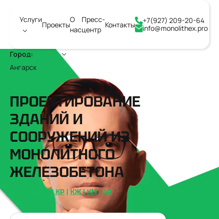
Услуги
О
Пресс-
+7(927) 209-20-64
Проекты
Контакты
info@monolithex.pro
нас
центр
Город:
Ангарск
ПРОЕКТИРОВАНИЕ
ЗДАНИЙ И
СООРУЖЕНИЙ ИЗ
МОНОЛИТНОГО
ЖЕЛЕЗОБЕТОНА
РАЗРАБОТКА КР
|
КЖ
|
КМ
|
АР