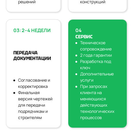
решений
конструкций
03: 2–4 НЕДЕЛИ
04
СЕРВИС
Техническое
сопровождение
ПЕРЕДАЧА
2 года гарантии
ДОКУМЕНТАЦИИ
Разработка под
ключ
Дополнительные
Согласование и
услуги
корректировка
При запросах
Финальная
клиента на
версия чертежей
меняющихся
для передачи
действующих
подрядчикам и
технологических
строителям
процессов