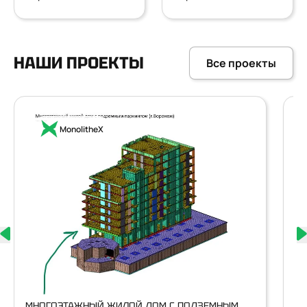
НАШИ ПРОЕКТЫ
Все проекты
MonolitheX
НА
МНОГОЭТАЖНЫЙ ЖИЛОЙ ДОМ С ПОДЗЕМНЫМ