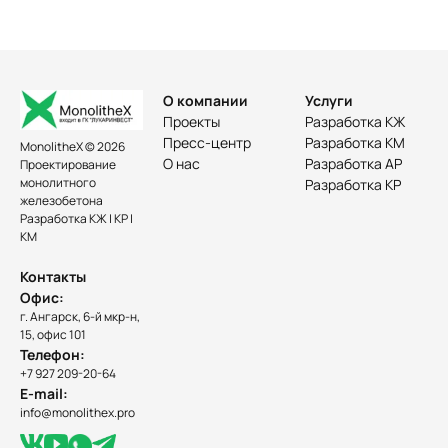
О компании
Услуги
Проекты
Разработка КЖ
Пресс-центр
Разработка КМ
MonolitheX © 2026
О нас
Разработка АР
Проектирование
монолитного
Разработка КР
железобетона
Разработка КЖ | КР |
КМ
Контакты
Офис:
г. Ангарск, 6-й мкр-н,
15, офис 101
Телефон:
+7 927 209-20-64
E-mail:
info@monolithex.pro