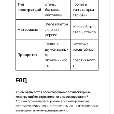
Тип
стены,
пролеты,
конструкций
балконы,
купола, арки,
лестницы
атриумы
Железобетон
Железобетон,
Материалы
, кирпич,
сталь, стекло
дерево
Тепло- и
Эстетика,
шумоизоляци
масштабност
Приоритет
я,
ь,
экономичнос
престижност
ть
ь
FAQ
1. Чем отличается проектирование архитектурных
конструкций от строительного проектирования?
Архитектурное проектирование ориентировано на
эстетику и облик здания, строительное — на технологию
возведения и инженерные решения.