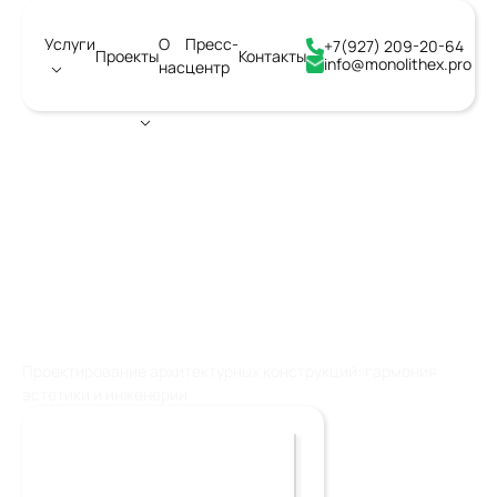
Услуги
О
Пресс-
+7(927) 209-20-64
Проекты
Контакты
info@monolithex.pro
нас
центр
Город:
Ангарск
ПРОЕКТИРОВАНИЕ
АРХИТЕКТУРНЫХ
КОНСТРУКЦИЙ
Проектирование архитектурных конструкций: гармония
эстетики и инженерии