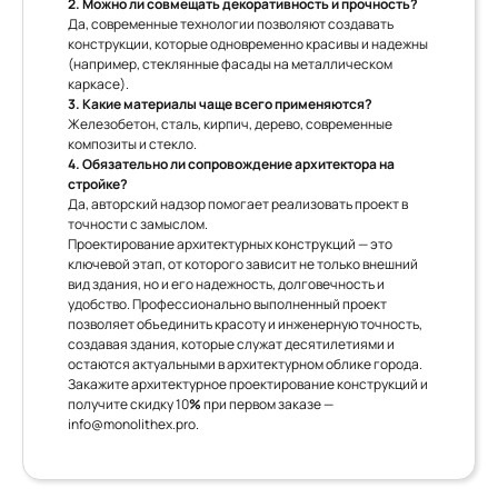
2. Можно ли совмещать декоративность и прочность?
Да, современные технологии позволяют создавать
конструкции, которые одновременно красивы и надежны
(например, стеклянные фасады на металлическом
каркасе).
3. Какие материалы чаще всего применяются?
Железобетон, сталь, кирпич, дерево, современные
композиты и стекло.
4. Обязательно ли сопровождение архитектора на
стройке?
Да, авторский надзор помогает реализовать проект в
точности с замыслом.
Проектирование архитектурных конструкций — это
ключевой этап, от которого зависит не только внешний
вид здания, но и его надежность, долговечность и
удобство. Профессионально выполненный проект
позволяет объединить красоту и инженерную точность,
создавая здания, которые служат десятилетиями и
остаются актуальными в архитектурном облике города.
Закажите архитектурное проектирование конструкций и
получите скидку 10
%
при первом заказе —
info@monolithex.pro
.