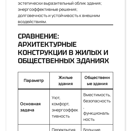
эстетически выразительный облик здания;
энергоэффективные решения;
долговечность и устойчивость к внешним
воздействиям.
СРАВНЕНИЕ:
АРХИТЕКТУРНЫЕ
КОНСТРУКЦИИ В ЖИЛЫХ И
ОБЩЕСТВЕННЫХ ЗДАНИЯХ
Жилые
Общественн
Параметр
здания
ые здания
Вместимость,
Уют,
безопасность
Основная
комфорт,
,
задача
энергоэффек
функциональ
тивность
ность
Перекрытия,
Большие