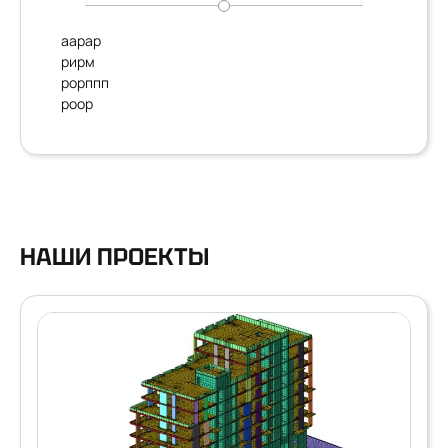
аарар
рирм
рорппп
роор
НАШИ ПРОЕКТЫ